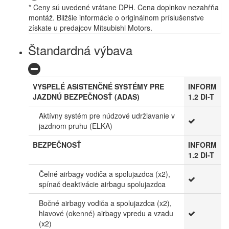
* Ceny sú uvedené vrátane DPH. Cena doplnkov nezahŕňa
montáž. Bližšie informácie o originálnom príslušenstve
získate u predajcov Mitsubishi Motors.
Štandardná výbava
VYSPELÉ ASISTENČNÉ SYSTÉMY PRE
INFORM
JAZDNÚ BEZPEČNOSŤ (ADAS)
1.2 DI-T
Aktívny systém pre núdzové udržiavanie v
jazdnom pruhu (ELKA)
BEZPEČNOSŤ
INFORM
1.2 DI-T
Čelné airbagy vodiča a spolujazdca (x2),
spínač deaktivácie airbagu spolujazdca
Bočné airbagy vodiča a spolujazdca (x2),
hlavové (okenné) airbagy vpredu a vzadu
(x2)