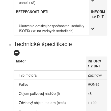
paneli (x2)
BEZPEČNOSŤ DETÍ
INFORM
1.2 DI-T
Ukotvenie detskej bezpečnostnej sedačky
ISOFIX (x2 na zadných sedadlách)
Technické špecifikácie
Motor
INFORM
1.2 DI-T
Typ motora
Zážihový
Palivo
RON95
Objem palivovej nádrže (l)
48
Zdvihový objem motora (cm3)
1 199