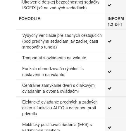
Ukotvenie detskej bezpečnostnej sedačky
ISOFIX (x2 na zadných sedadlách)
POHODLIE
INFORM
1.2 DI-T
Výdychy ventilácie pre zadných cestujúcich
(pod prednými sedadlami av zadnej časti
stredového tunela)
Tempomat s ovládaním na volante
Funkcia obmedzovača rýchlosti s
nastavením na volante
Centrálne zamykanie dverí s diaľkovým
ovládaním a dvoma ovládačmi
Elektrické ovládanie predných a zadných
okien s funkciou AUTO a ochranou proti
privretiu
Elektrický posilňovač riadenia (EPS) s
variabilnym účinkom