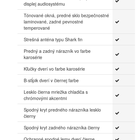
displej audiosystému
Tónované okná, predné sklo bezpečnostné
laminované, zadné pevnostné
temperované
Strešná anténa typu Shark fin
Predný a zadný nárazník vo farbe
karosérie
Kľučky dverí vo farbe karosérie
B-stĺpik dverí v čiernej farbe
Lesklo čierna mriežka chladiča s
chrómovými akcentmi
Spodný kryt predného nárazníka lesklo
čierny
Spodný kryt zadného nárazníka čierny
Ochranné spodné lemy dverí čierne