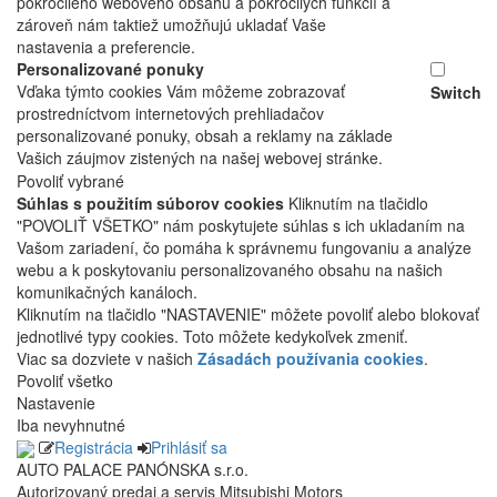
pokročilého webového obsahu a pokročilých funkcií a
zároveň nám taktiež umožňujú ukladať Vaše
nastavenia a preferencie.
Personalizované ponuky
Vďaka týmto cookies Vám môžeme zobrazovať
Switch
prostredníctvom internetových prehliadačov
personalizované ponuky, obsah a reklamy na základe
Vašich záujmov zistených na našej webovej stránke.
Povoliť vybrané
Súhlas s použitím súborov cookies
Kliknutím na tlačidlo
"POVOLIŤ VŠETKO" nám poskytujete súhlas s ich ukladaním na
Vašom zariadení, čo pomáha k správnemu fungovaniu a analýze
webu a k poskytovaniu personalizovaného obsahu na našich
komunikačných kanáloch.
Kliknutím na tlačidlo "NASTAVENIE" môžete povoliť alebo blokovať
jednotlivé typy cookies. Toto môžete kedykoľvek zmeniť.
Viac sa dozviete v našich
Zásadách používania cookies
.
Povoliť všetko
Nastavenie
Iba nevyhnutné
Registrácia
Prihlásiť sa
AUTO PALACE PANÓNSKA s.r.o.
Autorizovaný predaj a servis Mitsubishi Motors