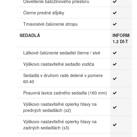
Osvetlenie batožinového priestoru
Čierne predné stĺpiky
Tmavosivé čalúnenie stropu
SEDADLÁ
INFORM
1.2 DI-T
Látkové čalúnenie sedadiel čierne / sivé
Výškovo nastaviteľné sedadlo vodiča
Sedadlá v druhom rade delené v pomere
60:40
Posuvná lavica zadného sedadla (160 mm)
Výškovo nastaviteľné opierky hlavy na
predných sedadlách (x2)
Výškovo nastaviteľné opierky hlavy na
zadných sedadlách (x3)