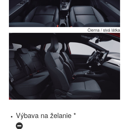
Čierna / sivá látka
Výbava na želanie *