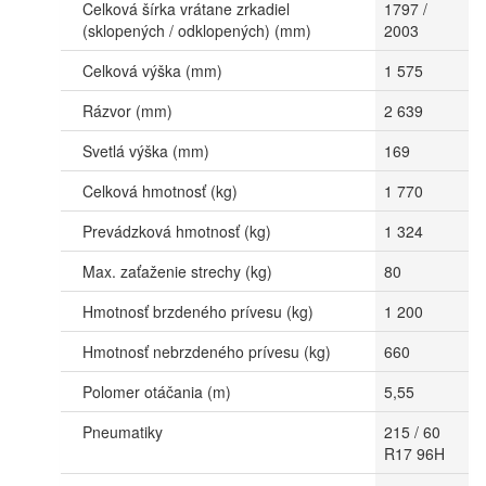
Celková šírka vrátane zrkadiel
1797 /
(sklopených / odklopených) (mm)
2003
Celková výška (mm)
1 575
Rázvor (mm)
2 639
Svetlá výška (mm)
169
Celková hmotnosť (kg)
1 770
Prevádzková hmotnosť (kg)
1 324
Max. zaťaženie strechy (kg)
80
Hmotnosť brzdeného prívesu (kg)
1 200
Hmotnosť nebrzdeného prívesu (kg)
660
Polomer otáčania (m)
5,55
Pneumatiky
215 / 60
R17 96H