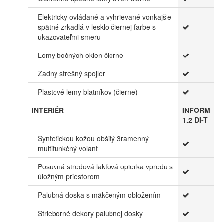
Elektricky ovládané a vyhrievané vonkajšie
spätné zrkadlá v lesklo čiernej farbe s
ukazovateľmi smeru
Lemy bočných okien čierne
Zadný strešný spojler
Plastové lemy blatníkov (čierne)
INTERIÉR
INFORM
1.2 DI-T
Syntetickou kožou obšitý 3ramenný
multifunkčný volant
Posuvná stredová lakťová opierka vpredu s
úložným priestorom
Palubná doska s mäkčeným obložením
Strieborné dekory palubnej dosky