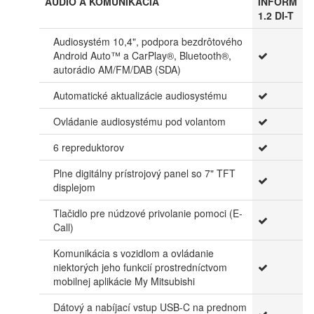
AUDIO A KOMUNIKÁCIA
INFORM
1.2 DI-T
Audiosystém 10,4", podpora bezdrôtového
Android Auto™ a CarPlay®, Bluetooth®,
autorádio AM/FM/DAB (SDA)
Automatické aktualizácie audiosystému
Ovládanie audiosystému pod volantom
6 repreduktorov
Plne digitálny prístrojový panel so 7" TFT
displejom
Tlačidlo pre núdzové privolanie pomoci (E-
Call)
Komunikácia s vozidlom a ovládanie
niektorých jeho funkcií prostredníctvom
mobilnej aplikácie My Mitsubishi
Dátový a nabíjací vstup USB-C na prednom