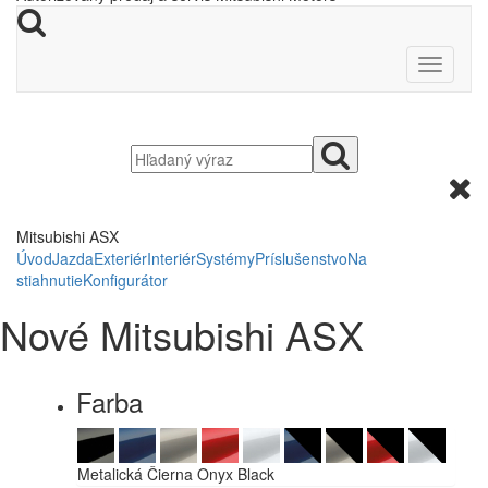
Mitsubishi ASX
Úvod
Jazda
Exteriér
Interiér
Systémy
Príslušenstvo
Na
stiahnutie
Konfigurátor
Nové Mitsubishi ASX
Farba
Metalická Čierna Onyx Black