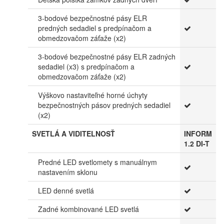
3-bodové bezpečnostné pásy ELR
predných sedadiel s predpínačom a
obmedzovačom záťaže (x2)
3-bodové bezpečnostné pásy ELR zadných
sedadiel (x3) s predpínačom a
obmedzovačom záťaže (x2)
Výškovo nastaviteľné horné úchyty
bezpečnostných pásov predných sedadiel
(x2)
SVETLÁ A VIDITELNOSŤ
INFORM
1.2 DI-T
Predné LED svetlomety s manuálnym
nastavením sklonu
LED denné svetlá
Zadné kombinované LED svetlá