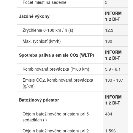
Počet miest na sedenie
5
INFORM
Jazdné výkony
1.2 DI-T
Zrýchlenie 0-100 km / h (s)
12,3
Max. rýchlosť (km/h)
180
INFORM
Spotreba paliva a emisie CO2 (WLTP)
1.2 DI-T
Kombinovaná prevádzka (l/100 km)
5,9 - 6,1
Emisie CO2, kombinovaná prevádzka
133 - 137
(g/km)
INFORM
Batožinový priestor
1.2 DI-T
Objem batožinového priestoru pri 5
484
sedadlách (l)
Objem batožinového priestoru pri 2
1 596