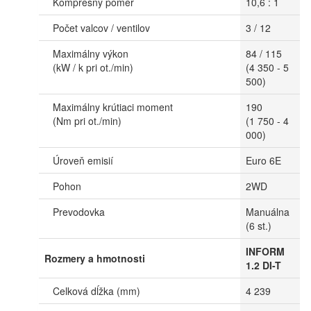
Kompresný pomer
10,6 : 1
Počet valcov / ventilov
3 / 12
Maximálny výkon
84 / 115
(kW / k pri ot./min)
(4 350 - 5
500)
Maximálny krútiaci moment
190
(Nm pri ot./min)
(1 750 - 4
000)
Úroveň emisií
Euro 6E
Pohon
2WD
Prevodovka
Manuálna
(6 st.)
INFORM
Rozmery a hmotnosti
1.2 DI-T
Celková dĺžka (mm)
4 239