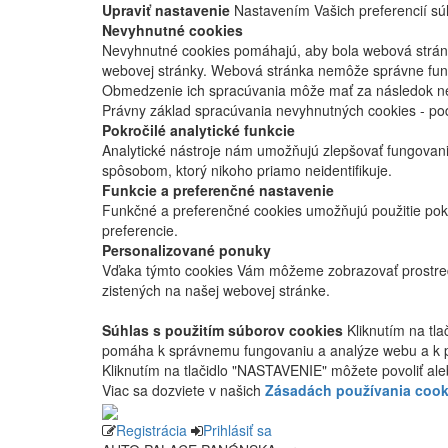
Upraviť nastavenie
Nastavením Vašich preferencií súh
Nevyhnutné cookies
Nevyhnutné cookies pomáhajú, aby bola webová stránka
webovej stránky. Webová stránka nemôže správne fung
Obmedzenie ich spracúvania môže mať za následok nes
Právny základ spracúvania nevyhnutných cookies - po
Pokročilé analytické funkcie
Analytické nástroje nám umožňujú zlepšovať fungovan
spôsobom, ktorý nikoho priamo neidentifikuje.
Funkcie a preferenčné nastavenie
Funkčné a preferenčné cookies umožňujú použitie pok
preferencie.
Personalizované ponuky
Vďaka týmto cookies Vám môžeme zobrazovať prostred
zistených na našej webovej stránke.
Súhlas s použitím súborov cookies
Kliknutím na tl
pomáha k správnemu fungovaniu a analýze webu a k 
Kliknutím na tlačidlo "NASTAVENIE" môžete povoliť ale
Viac sa dozviete v našich
Zásadách používania cook
Registrácia
Prihlásiť sa