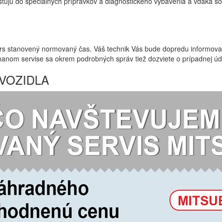
 investujú do špeciálnych prípravkov a diagnostického vybavenia a vďak
rs stanovený normovaný čas. Váš technik Vás bude dopredu informovať
nanom servise sa okrem podrobných správ tiež dozviete o prípadnej úd
VOZIDLA