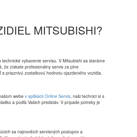
IDIEL MITSUBISHI?
a technické vybavenie servisu. V Mitsubishi sa staráme
, že získate profesionálny servis za plne
ť a priaznivú zostatkovú hodnotu ojazdeného vozidla.
na našom webe
v aplikácii Online Servis
, naši technici si s
adko a podľa Vašich predstáv. V prípade potreby je
ajúcich sa najnovších servisných postupov a