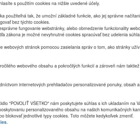
lasíte s použitím cookies na nižšie uvedené účely.
 použiteľná tak, že umožní základné funkcie, ako jej správne načíta
ovať bez týchto cookies.
právne fungovanie webstránky, alebo obmedzenie funkcionality webov
dľa zákona je možné nevyhnutné cookies spracúvať bez udelenia súhl
ie webových stránok pomocou zasielania správ o tom, ako stránky uží
ročilého webového obsahu a pokročilých funkcií a zároveň nám taktie
níctvom internetových prehliadačov personalizované ponuky, obsah a
ačidlo "POVOLIŤ VŠETKO" nám poskytujete súhlas s ich ukladaním na V
poskytovaniu personalizovaného obsahu na našich komunikačných kan
bo blokovať jednotlivé typy cookies. Toto môžete kedykoľvek zmeniť.
ies
.