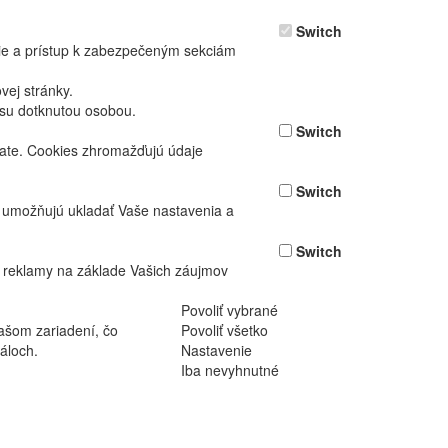
Switch
nie a prístup k zabezpečeným sekciám
ej stránky.
asu dotknutou osobou.
Switch
vate. Cookies zhromažďujú údaje
Switch
ž umožňujú ukladať Vaše nastavenia a
Switch
 reklamy na základe Vašich záujmov
Povoliť vybrané
ašom zariadení, čo
Povoliť všetko
áloch.
Nastavenie
Iba nevyhnutné