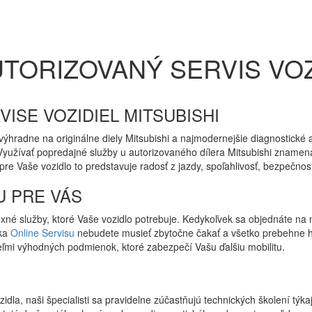
TORIZOVANÝ SERVIS VOZ
VISE VOZIDIEL MITSUBISHI
ýhradne na originálne diely Mitsubishi a najmodernejšie diagnostické 
 Využívať popredajné služby u autorizovaného dílera Mitsubishi znamená
 Vaše vozidlo to predstavuje radosť z jazdy, spoľahlivosť, bezpečnos
U PRE VÁS
xné služby, ktoré Vaše vozidlo potrebuje. Kedykoľvek sa objednáte 
aka
Online Servisu
nebudete musieť zbytočne čakať a všetko prebehne hl
ľmi výhodných podmienok, ktoré zabezpečí Vašu ďalšiu mobilitu.
dla, naši špecialisti sa pravidelne zúčastňujú technických školení týk