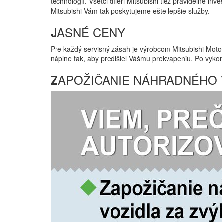
technológií. Všetci díleri Mitsubishi tiež pravidelne
Mitsubishi Vám tak poskytujeme ešte lepšie služby.
ASNÉ CENY
J
Pre každý servisný zásah je výrobcom Mitsubishi Moto
náplne tak, aby predišiel Vášmu prekvapeniu. Po vyko
APOŽIČANIE NÁHRADNÉHO 
Z