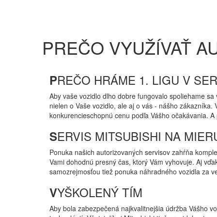
PREČO VYUŽÍVAŤ AU
REČO HRÁME 1. LIGU V SER
P
Aby vaše vozidlo dlho dobre fungovalo spoliehame sa v
nielen o Vaše vozidlo, ale aj o vás - nášho zákazníka.
konkurencieschopnú cenu podľa Vášho očakávania. A pre
ERVIS MITSUBISHI NA MIER
S
Ponuka našich autorizovaných servisov zahŕňa komple
Vami dohodnú presný čas, ktorý Vám vyhovuje. Aj vď
samozrejmosťou tiež ponuka náhradného vozidla za ve
YŠKOLENÝ TÍM
V
Aby bola zabezpečená najkvalitnejšia údržba Vášho vozi