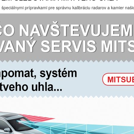
e špeciálnymi prípravkami pre správnu kalibráciu radarov a kamier na