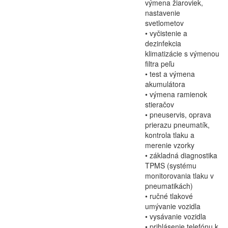
výmena žiaroviek,
nastavenie
svetlometov
• vyčistenie a
dezinfekcia
klimatizácie s výmenou
filtra peľu
• test a výmena
akumulátora
• výmena ramienok
stieračov
• pneuservis, oprava
prierazu pneumatík,
kontrola tlaku a
merenie vzorky
• základná diagnostika
TPMS (systému
monitorovania tlaku v
pneumatikách)
• ručné tlakové
umývanie vozidla
• vysávanie vozidla
• prihlásenie telefónu k