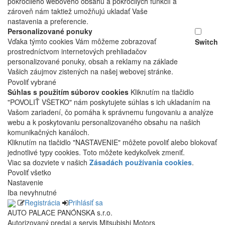
pokročilého webového obsahu a pokročilých funkcií a
zároveň nám taktiež umožňujú ukladať Vaše
nastavenia a preferencie.
Personalizované ponuky
Vďaka týmto cookies Vám môžeme zobrazovať
Switch
prostredníctvom internetových prehliadačov
personalizované ponuky, obsah a reklamy na základe
Vašich záujmov zistených na našej webovej stránke.
Povoliť vybrané
Súhlas s použitím súborov cookies
Kliknutím na tlačidlo
"POVOLIŤ VŠETKO" nám poskytujete súhlas s ich ukladaním na
Vašom zariadení, čo pomáha k správnemu fungovaniu a analýze
webu a k poskytovaniu personalizovaného obsahu na našich
komunikačných kanáloch.
Kliknutím na tlačidlo "NASTAVENIE" môžete povoliť alebo blokovať
jednotlivé typy cookies. Toto môžete kedykoľvek zmeniť.
Viac sa dozviete v našich
Zásadách používania cookies
.
Povoliť všetko
Nastavenie
Iba nevyhnutné
Registrácia
Prihlásiť sa
AUTO PALACE PANÓNSKA s.r.o.
Autorizovaný predaj a servis Mitsubishi Motors