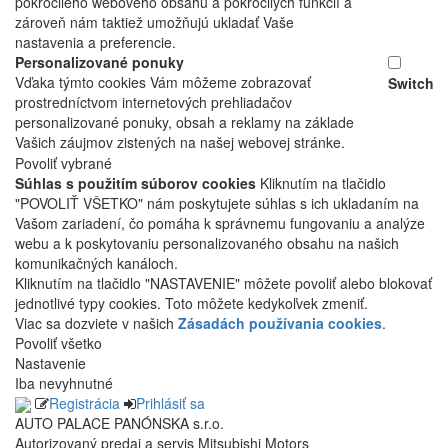
pokročilého webového obsahu a pokročilých funkcií a
zároveň nám taktiež umožňujú ukladať Vaše
nastavenia a preferencie.
Personalizované ponuky
Vďaka týmto cookies Vám môžeme zobrazovať
Switch
prostredníctvom internetových prehliadačov
personalizované ponuky, obsah a reklamy na základe
Vašich záujmov zistených na našej webovej stránke.
Povoliť vybrané
Súhlas s použitím súborov cookies
Kliknutím na tlačidlo
"POVOLIŤ VŠETKO" nám poskytujete súhlas s ich ukladaním na
Vašom zariadení, čo pomáha k správnemu fungovaniu a analýze
webu a k poskytovaniu personalizovaného obsahu na našich
komunikačných kanáloch.
Kliknutím na tlačidlo "NASTAVENIE" môžete povoliť alebo blokovať
jednotlivé typy cookies. Toto môžete kedykoľvek zmeniť.
Viac sa dozviete v našich
Zásadách používania cookies
.
Povoliť všetko
Nastavenie
Iba nevyhnutné
Registrácia
Prihlásiť sa
AUTO PALACE PANÓNSKA s.r.o.
Autorizovaný predaj a servis Mitsubishi Motors