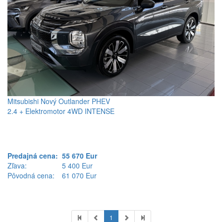
Mitsubishi Nový Outlander PHEV
2.4 + Elektromotor 4WD INTENSE
Predajná cena:
55 670 Eur
Zľava:
5 400 Eur
Pôvodná cena:
61 070 Eur
1