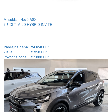
Mitsubishi Nové ASX
1.3 DI-T MILD HYBRID INVITE+
Predajná cena:
24 650 Eur
Zľava:
2 350 Eur
Pôvodná cena:
27 000 Eur