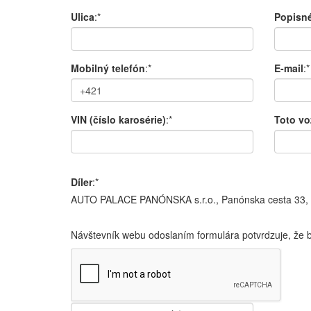
Ulica
:*
Popisné
Mobilný telefón
:*
E-mail
:*
VIN (číslo karosérie)
:*
Toto vo
Díler
:*
AUTO PALACE PANÓNSKA s.r.o., Panónska cesta 33, 8
Návštevník webu odoslaním formulára potvrdzuje, že