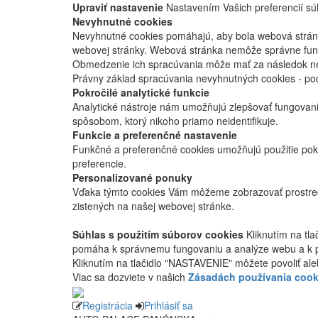
Upraviť nastavenie
Nastavením Vašich preferencií súh
Nevyhnutné cookies
Nevyhnutné cookies pomáhajú, aby bola webová stránka
webovej stránky. Webová stránka nemôže správne fung
Obmedzenie ich spracúvania môže mať za následok nes
Právny základ spracúvania nevyhnutných cookies - po
Pokročilé analytické funkcie
Analytické nástroje nám umožňujú zlepšovať fungovan
spôsobom, ktorý nikoho priamo neidentifikuje.
Funkcie a preferenčné nastavenie
Funkčné a preferenčné cookies umožňujú použitie pok
preferencie.
Personalizované ponuky
Vďaka týmto cookies Vám môžeme zobrazovať prostred
zistených na našej webovej stránke.
Súhlas s použitím súborov cookies
Kliknutím na tl
pomáha k správnemu fungovaniu a analýze webu a k 
Kliknutím na tlačidlo "NASTAVENIE" môžete povoliť ale
Viac sa dozviete v našich
Zásadách používania cook
Registrácia
Prihlásiť sa