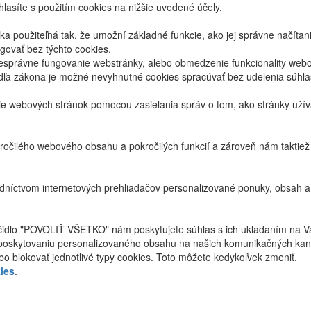
lasíte s použitím cookies na nižšie uvedené účely.
 použiteľná tak, že umožní základné funkcie, ako jej správne načíta
ovať bez týchto cookies.
právne fungovanie webstránky, alebo obmedzenie funkcionality webov
dľa zákona je možné nevyhnutné cookies spracúvať bez udelenia súhl
ie webových stránok pomocou zasielania správ o tom, ako stránky uží
ročilého webového obsahu a pokročilých funkcií a zároveň nám taktie
níctvom internetových prehliadačov personalizované ponuky, obsah a
ačidlo "POVOLIŤ VŠETKO" nám poskytujete súhlas s ich ukladaním na V
poskytovaniu personalizovaného obsahu na našich komunikačných kan
bo blokovať jednotlivé typy cookies. Toto môžete kedykoľvek zmeniť.
ies
.