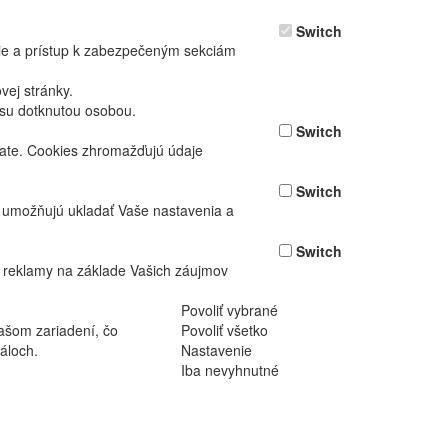
Switch
nie a prístup k zabezpečeným sekciám
ej stránky.
asu dotknutou osobou.
Switch
vate. Cookies zhromažďujú údaje
Switch
ž umožňujú ukladať Vaše nastavenia a
Switch
 reklamy na základe Vašich záujmov
Povoliť vybrané
ašom zariadení, čo
Povoliť všetko
áloch.
Nastavenie
Iba nevyhnutné