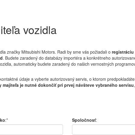
teľa vozidla
dla značky Mitsubishi Motors. Radi by sme vás požiadali o
registráciu
od
. Budete zaradený do databázy importéra a konkrétneho autorizované
 vozidla, automaticky budete zaradený do našich vernostných program
kontaktné údaje a vyberte autorizovaný servis, o ktorom predpokladát
 majiteľa je nutné dokončiť pri prvej návšteve vybraného servisu
sko
:*
Spoločnosť
: