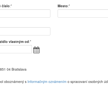
 číslo
:*
Mesto
:*
zidlo vlastným od
:*
51 04 Bratislava
 bol oboznámený s
Informačným oznámením
o spracovaní osobných úd