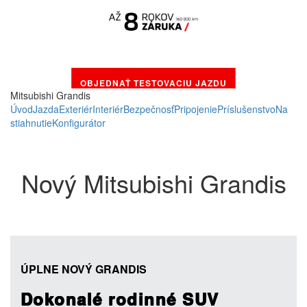
OBJEDNAŤ TESTOVACIU JAZDU
Mitsubishi Grandis
Úvod
Jazda
Exteriér
Interiér
Bezpečnosť
Pripojenie
Príslušenstvo
Na
stiahnutie
Konfigurátor
Nový Mitsubishi Grandis
ÚPLNE NOVÝ GRANDIS
Dokonalé rodinné SUV