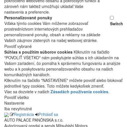
pokročilého webového obsahu a pokročilých funkcií a
zároveň nám taktiež umožňujú ukladať Vaše
nastavenia a preferencie.
Personalizované ponuky
Vďaka týmto cookies Vám môžeme zobrazovať
Switch
prostredníctvom internetových prehliadačov
personalizované ponuky, obsah a reklamy na základe
Vašich záujmov zistených na našej webovej stránke.
Povoliť vybrané
Súhlas s použitím súborov cookies
Kliknutím na tlačidlo
"POVOLIŤ VŠETKO" nám poskytujete súhlas s ich ukladaním na
Vašom zariadení, čo pomáha k správnemu fungovaniu a analýze
webu a k poskytovaniu personalizovaného obsahu na našich
komunikačných kanáloch.
Kliknutím na tlačidlo "NASTAVENIE" môžete povoliť alebo blokovať
jednotlivé typy cookies. Toto môžete kedykoľvek zmeniť.
Viac sa dozviete v našich
Zásadách používania cookies
.
Povoliť všetko
Nastavenie
Iba nevyhnutné
Registrácia
Prihlásiť sa
AUTO PALACE PANÓNSKA s.r.o.
Autorizovaný predaj a servis Mitsubishi Motors