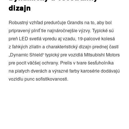
dizajn
Robustný vzhľad predurčuje Grandis na to, aby bol
pripravený plniť tie najnáročnejšie výzvy. Typické sú
preň LED svetlá vpredu aj vzadu, 19‑palcové kolesá
z ľahkých zliatin a charakteristický dizajn prednej časti
„Dynamic Shield“ typický pre vozidlá Mitsubishi Motors
pre pocit väčšej ochrany. Prelis v tvare šesťuholníka
na piatych dverách a výrazné farby karosérie dodávajú
vozidlu punc sofistikovanosti.