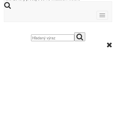
Grandiózny
Kompaktné SUV pre aktívne mladé rodiny
24 375
Už od
EUR
VARIABILNÝ A PRIESTRANNÝ INTERIÉR
ÚSPORNÉ HYBRIDNÉ MOTORIZÁCIE
VSTAVANÉ ONLINE GOOGLE SLUŽBY
VYSPELÉ BEZPEČNOSTNÉ SYSTÉMY