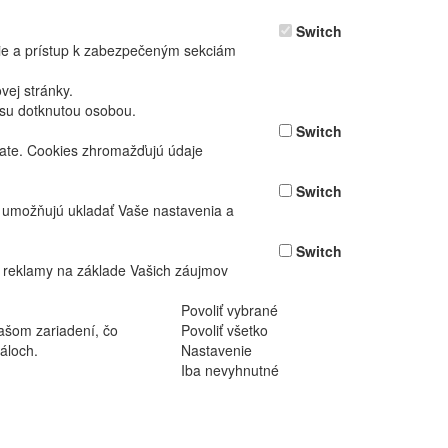
Switch
nie a prístup k zabezpečeným sekciám
ej stránky.
asu dotknutou osobou.
Switch
vate. Cookies zhromažďujú údaje
Switch
ž umožňujú ukladať Vaše nastavenia a
Switch
 reklamy na základe Vašich záujmov
Povoliť vybrané
ašom zariadení, čo
Povoliť všetko
áloch.
Nastavenie
Iba nevyhnutné