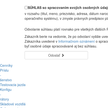
SÚHLAS so spracovaním svojich osobných údaj
v rozsahu (titul, meno, priezvisko, adresa, dátum narod
operačného systému), v zmysle právnych predpisov pla
Odvolanie súhlasu platí rovnako pre všetkých ďalších P
Zákazník berie na vedomie, že po odvolaní vyššie uv
Zákazníka uvedené v
Informačnom oznámení
o sprac
byť osobné údaje spracovávané aj bez súhlasu.
Odoslať
Cenníky
Príslu
-
šenstvo
Testovacia jazda
Konfigu
-
rátory
Skladové vozidlá