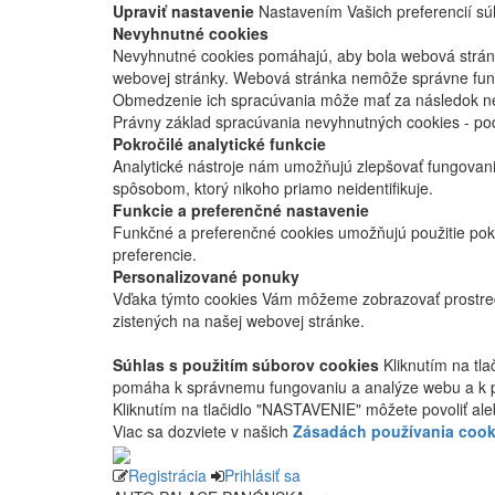
Upraviť nastavenie
Nastavením Vašich preferencií súh
Nevyhnutné cookies
Nevyhnutné cookies pomáhajú, aby bola webová stránka
webovej stránky. Webová stránka nemôže správne fung
Obmedzenie ich spracúvania môže mať za následok nes
Právny základ spracúvania nevyhnutných cookies - po
Pokročilé analytické funkcie
Analytické nástroje nám umožňujú zlepšovať fungovan
spôsobom, ktorý nikoho priamo neidentifikuje.
Funkcie a preferenčné nastavenie
Funkčné a preferenčné cookies umožňujú použitie pok
preferencie.
Personalizované ponuky
Vďaka týmto cookies Vám môžeme zobrazovať prostred
zistených na našej webovej stránke.
Súhlas s použitím súborov cookies
Kliknutím na tl
pomáha k správnemu fungovaniu a analýze webu a k 
Kliknutím na tlačidlo "NASTAVENIE" môžete povoliť ale
Viac sa dozviete v našich
Zásadách používania cook
Registrácia
Prihlásiť sa