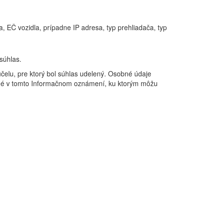
a, EČ vozidla, prípadne IP adresa, typ prehliadača, typ
súhlas.
elu, pre ktorý bol súhlas udelený. Osobné údaje
ené v tomto Informačnom oznámení, ku ktorým môžu