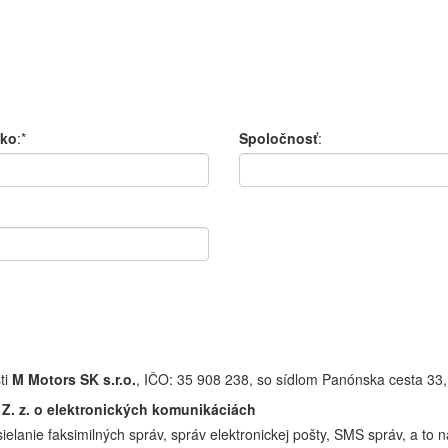
sko
:*
Spoločnosť
:
ti
M Motors SK s.r.o.
, IČO: 35 908 238, so sídlom Panónska cesta 33, 
 Z. z. o elektronických komunikáciách
ielanie faksimilných správ, správ elektronickej pošty, SMS správ, a to