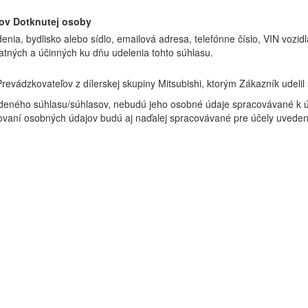
ov Dotknutej osoby
enia, bydlisko alebo sídlo, emailová adresa, telefónne číslo, VIN vozidl
tných a účinných ku dňu udelenia tohto súhlasu.
revádzkovateľov z dílerskej skupiny Mitsubishi, ktorým Zákazník udelil 
edeného súhlasu/súhlasov, nebudú jeho osobné údaje spracovávané k úč
ovaní osobných údajov budú aj naďalej spracovávané pre účely uved