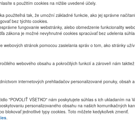
lasíte s použitím cookies na nižšie uvedené účely.
 použiteľná tak, že umožní základné funkcie, ako jej správne načíta
ovať bez týchto cookies.
právne fungovanie webstránky, alebo obmedzenie funkcionality webov
dľa zákona je možné nevyhnutné cookies spracúvať bez udelenia súhl
ie webových stránok pomocou zasielania správ o tom, ako stránky uží
ročilého webového obsahu a pokročilých funkcií a zároveň nám taktie
níctvom internetových prehliadačov personalizované ponuky, obsah a
ačidlo "POVOLIŤ VŠETKO" nám poskytujete súhlas s ich ukladaním na V
poskytovaniu personalizovaného obsahu na našich komunikačných kan
bo blokovať jednotlivé typy cookies. Toto môžete kedykoľvek zmeniť.
ies
.