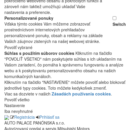
pokročilého webového obsahu a pokročilých funkcií a
zároveň nám taktiež umožňujú ukladať Vaše
nastavenia a preferencie.
Personalizované ponuky
Vďaka týmto cookies Vám môžeme zobrazovať
Switch
prostredníctvom internetových prehliadačov
personalizované ponuky, obsah a reklamy na základe
Vašich záujmov zistených na našej webovej stránke.
Povoliť vybrané
Súhlas s použitím súborov cookies
Kliknutím na tlačidlo
"POVOLIŤ VŠETKO" nám poskytujete súhlas s ich ukladaním na
Vašom zariadení, čo pomáha k správnemu fungovaniu a analýze
webu a k poskytovaniu personalizovaného obsahu na našich
komunikačných kanáloch.
Kliknutím na tlačidlo "NASTAVENIE" môžete povoliť alebo blokovať
jednotlivé typy cookies. Toto môžete kedykoľvek zmeniť.
Viac sa dozviete v našich
Zásadách používania cookies
.
Povoliť všetko
Nastavenie
Iba nevyhnutné
Registrácia
Prihlásiť sa
AUTO PALACE PANÓNSKA s.r.o.
Autorizovaný predaj a servis Mitsubishi Motors