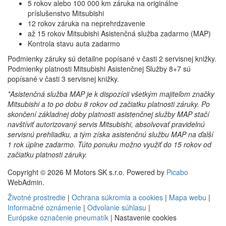
5 rokov alebo 100 000 km záruka na originálne
príslušenstvo Mitsubishi
12 rokov záruka na neprehrdzavenie
až 15 rokov Mitsubishi Asistenčná služba zadarmo (MAP)
Kontrola stavu auta zadarmo
Podmienky záruky sú detailne popísané v časti 2 servisnej knižky.
Podmienky platnosti Mitsubishi Asistenčnej Služby 8+7 sú
popísané v časti 3 servisnej knižky.
*Asistenčná služba MAP je k dispozícii všetkým majiteľom značky
Mitsubishi a to po dobu 8 rokov od začiatku platnosti záruky. Po
skončení základnej doby platnosti asistenčnej služby MAP stačí
navštíviť autorizovaný servis Mitsubishi, absolvovať pravidelnú
servisnú prehliadku, a tým získa asistenčnú službu MAP na ďalší
1 rok úplne zadarmo. Túto ponuku možno využiť do 15 rokov od
začiatku platnosti záruky.
Copyright © 2026 M Motors SK s.r.o. Powered by
Picabo
WebAdmin.
Životné prostredie
|
Ochrana súkromia a cookies
|
Mapa webu
|
Informačné oznámenie
|
Odvolanie súhlasu
|
Európske označenie pneumatík
|
Nastavenie cookies